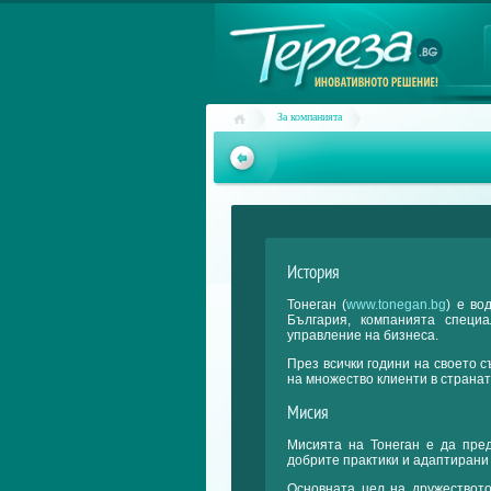
За компанията
История
Тонеган (
www.tonegan.bg
) е во
България, компанията специ
управление на бизнеса.
През всички години на своето 
на множество клиенти в странат
Мисия
Мисията на Тонеган е да пред
добрите практики и адаптирани
Основната цел на дружеството