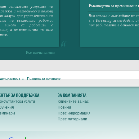
Ръководство за преминаване 
използваме услугите на
дръжка и методическа помощ
ли казуси при управлението на
Във връзка с въвеждане на е
ата ни съвместна работа,
г. в Tereza.bg са създадени
ан винаги са работили с
потребителите в дейността
зина, а отношението им към
ктно.
Към всички мнения
иденциалност
Правила за ползване
онсултантски услуги
Клиентите за нас
бучения
Новини
еминари
Прес информация
Прес материали