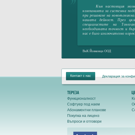
Към настоящия момент 
компанията за системна под
при решаване на нововъзникна
нашата дейност. През цял
специалистите на Тонег
необходимата точност и бър
нас е било изключително коре
ВиК Йовковци ООД
Контакт с нас
Декларация за конф
Функционалност
K
Софтуер под наем
O
Абонаментни планове
С
Покупка на лиценз
Въпроси и отговори