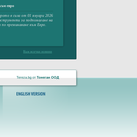
към евро
врото в сила от 01 януари 2026
 инструменти за подпомагане на
 по преминаване към Евро.
Към всички новини
Tereza.bg от
Тонеган ООД