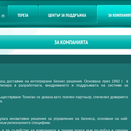
Потребител
Потребител
Парола
E-mail
ЗА КОМПАНИЯТА
дещ доставчик на интегрирани бизнес решения. Основана през 1992 г. в
ализира в разработката, внедряването и поддръжката на системи за
съществуване Тонеган се доказа като лоялен партньор, спечелил доверието
а.
лага иновативни решения за управление на бизнеса, основани на най-
 към регионалните специфики.
 е да съдейства на компаниите в техния поход към по-добър и сигурен