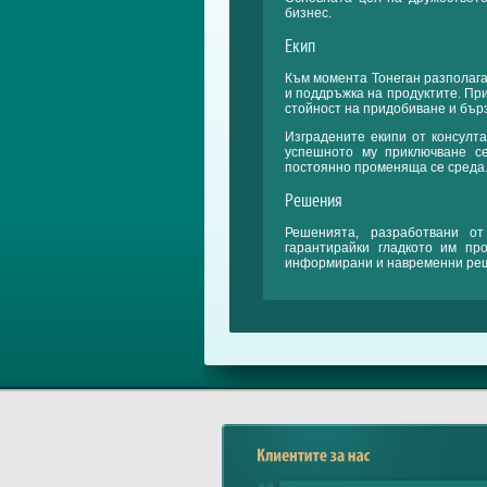
бизнес.
Екип
Към момента Тонеган разполага
Прес информац
и поддръжка на продуктите. При
стойност на придобиване и бър
Изградените екипи от консулта
успешното му приключване се
Прес материали
постоянно променяща се среда
Решения
Решенията, разработвани от
гарантирайки гладкото им пр
информирани и навременни ре