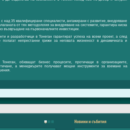
 с над 35 квалифицирани специалисти, ангажирани с развитие, внедряване
ия
лаганата от тях методология за внедряване на системите, гарантира ниска
зо възвръщане на първоначалните инвестиции.
нти и разработчици в Тонеган гарантират успеха на всеки проект, а след
 полагат непрестанни грижи за неговата жизненост в динамичната и
.
 Тонеган, обхващат бизнес процесите, протичащи в организациите,
отичане, а мениджърите получават мощни инструменти за вземане на
шения.