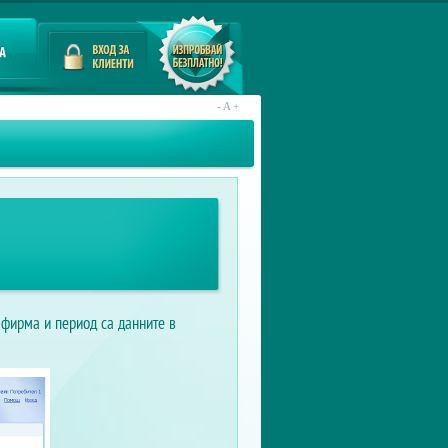
Забравена парола
Вход за клиенти
Регистрация
Регистрация
-
A
+
 фирма и период са данните в