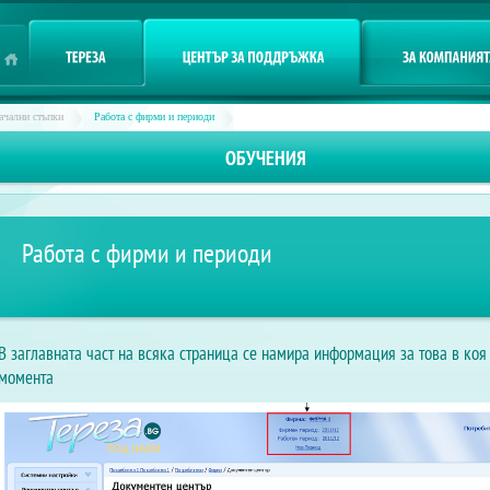
Потребител
Потребител
Парола
E-mail
ачални стъпки
Работа с фирми и периоди
ОБУЧЕНИЯ
Работа с фирми и периоди
В заглавната част на всяка страница се намира информация за това в коя
момента