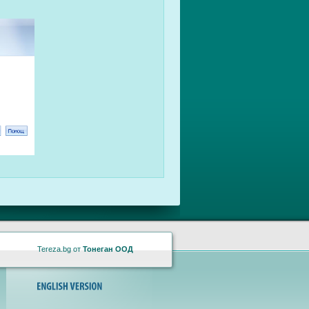
Tereza.bg от
Тонеган ООД